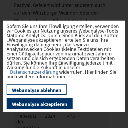
Festival. Gefeiert wird unter anderem auch
auf dem Würzburger Weindorf oder der
Weinparade, dem Kiliani-Volksfest, dem
Sofern Sie uns Ihre Einwilligung erteilen, verwenden
Würzburger Stadtfest oder bei ungezählten
wir Cookies zur Nutzung unseres Webanalyse-Tools
Matomo Analytics. Durch einen Klick auf den Button
Weinfesten und Festivals in der Stadt und in
„Webanalyse akzeptieren“ erteilen Sie uns Ihre
den Landkreisgemeinden.
Einwilligung dahingehend, dass wir zu
Analysezwecken Cookies (kleine Textdateien mit
einer Gültigkeitsdauer von maximal zwei Jahren)
setzen und die sich ergebenden Daten verarbeiten
dürfen. Sie können Ihre Einwilligung jederzeit mit
Wirkung für die Zukunft in unserer
Datenschutzerklärung
widerrufen. Hier finden Sie
Hebesätze
auch weitere Informationen.
Webanalyse ablehnen
Gewerbest
2024
420
euerhebes
Webanalyse akzeptieren
atz
Hebesatz
2024
475
der
Grundsteu