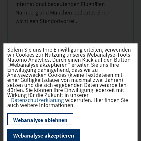
international bedeutenden Flughäfen
Nürnberg und München bedeutet einen
wichtigen Standortvorteil.
Selb bietet die optimalen Voraussetzungen
Sofern Sie uns Ihre Einwilligung erteilen, verwenden
für die Ansiedlung neuer Unternehmen und
wir Cookies zur Nutzung unseres Webanalyse-Tools
Matomo Analytics. Durch einen Klick auf den Button
attraktive Lebensbedingungen in einer
„Webanalyse akzeptieren“ erteilen Sie uns Ihre
Einwilligung dahingehend, dass wir zu
einzigartigen Mittelgebirgslandschaft.
Analysezwecken Cookies (kleine Textdateien mit
einer Gültigkeitsdauer von maximal zwei Jahren)
setzen und die sich ergebenden Daten verarbeiten
dürfen. Sie können Ihre Einwilligung jederzeit mit
Weitere Informationen erhalten Sie bei der
Wirkung für die Zukunft in unserer
Datenschutzerklärung
widerrufen. Hier finden Sie
Wirtschaftsförderung der Stadt Selb.
auch weitere Informationen.
Webanalyse ablehnen
Nutzen Sie auch obenstehenden Link für
weitere Informationen!
Webanalyse akzeptieren