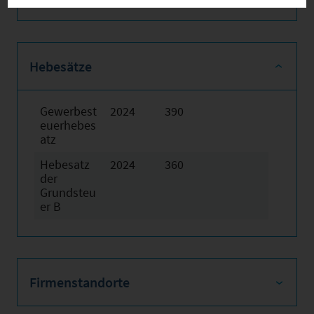
Hebesätze
Gewerbest
2024
390
euerhebes
atz
Hebesatz
2024
360
der
Grundsteu
er B
Firmenstandorte