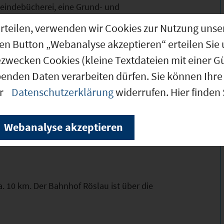
eindebücherei, eine Grund- und
inzelhandelsgeschäfte und
g erteilen, verwenden wir Cookies zur Nutzung u
undversorgung am Ort. Allgemeine Ärzte, ein
den Button „Webanalyse akzeptieren“ erteilen Sie 
ezwecken Cookies (kleine Textdateien mit einer G
benden Daten verarbeiten dürfen. Sie können Ihre 
er
Datenschutzerklärung
widerrufen. Hier finden
pfel des Fichtelgebirges). Markierte Wander-
geln, Asphalt-Eisstockschießen,
glauf mit Skatingbahn. vHallen- und Freibäder,
Webanalyse akzeptieren
. 10 km. Der Bahnhof Röslau ist über die