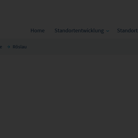
Home
Standortentwicklung
Standor
ge
Röslau