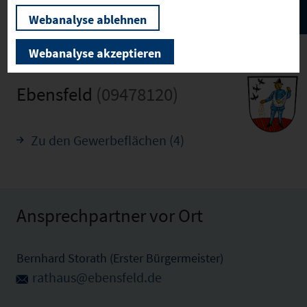
Webanalyse ablehnen
Webanalyse akzeptieren
Ebensfeld
(09478120)
Zu den Gewerbeflächen (4)
Ansprechpartner vor Ort
Bernhard Storath (Erster Bürgermeister)
rathaus@ebensfeld.de