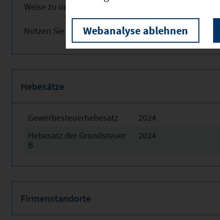
Weise zu unterstützen. Fordern Sie uns, sprechen Sie 
Webanalyse ablehnen
Nutzen Sie obenstehende Links für weitere Informat
Hebesätze
Gewerbesteuerhebesatz
2024
Hebesatz der Grundsteuer
2024
B
Firmenstandorte