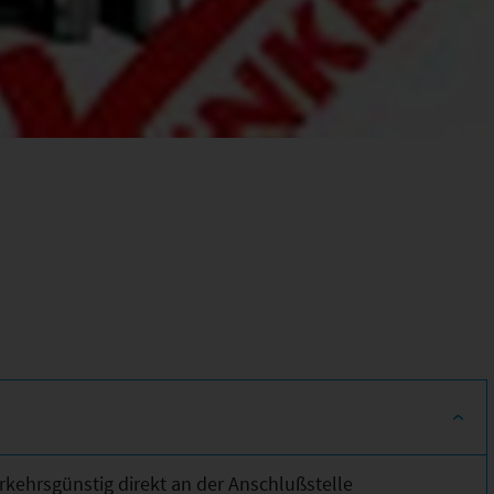
kehrsgünstig direkt an der Anschlußstelle