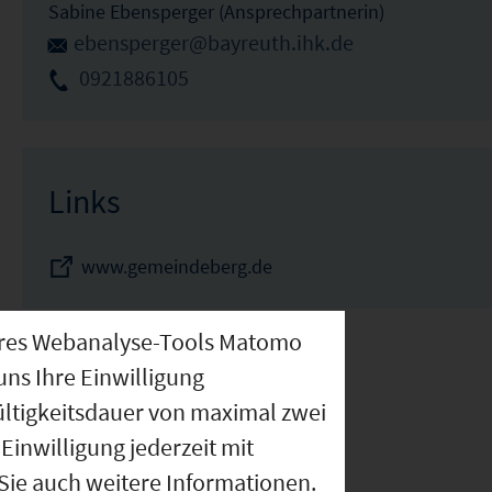
Sabine Ebensperger (Ansprechpartnerin)
ebensperger@bayreuth.ihk.de
0921886105
Links
www.gemeindeberg.de
nseres Webanalyse-Tools Matomo
uns Ihre Einwilligung
ültigkeitsdauer von maximal zwei
Einwilligung jederzeit mit
 Sie auch weitere Informationen.