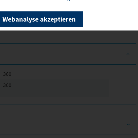
uns an. Wir freuen uns auf Sie.
Webanalyse akzeptieren
ionen!
360
360