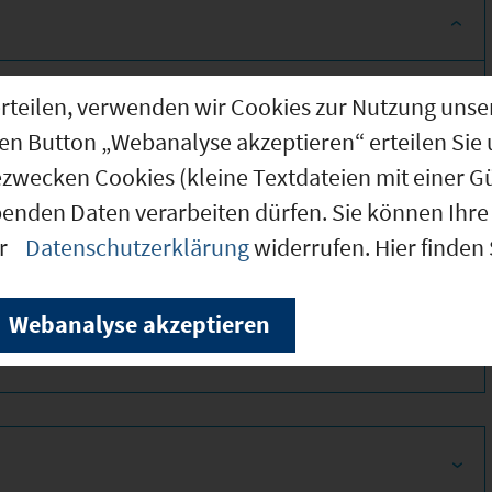
g erteilen, verwenden wir Cookies zur Nutzung u
den Button „Webanalyse akzeptieren“ erteilen Sie 
ezwecken Cookies (kleine Textdateien mit einer G
benden Daten verarbeiten dürfen. Sie können Ihre 
er
Datenschutzerklärung
widerrufen. Hier finden
380
Webanalyse akzeptieren
480