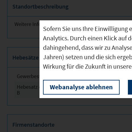
Standortbeschreibung
Weitere Informationen finden Sie obenstehend!
Sofern Sie uns Ihre Einwilligun
Analytics. Durch einen Klick auf 
dahingehend, dass wir zu Analys
Jahren) setzen und die sich erge
Hebesätze
Wirkung für die Zukunft in unser
Gewerbesteuerhebesatz
2024
Webanalyse ablehnen
Hebesatz der Grundsteuer
2024
B
Firmenstandorte