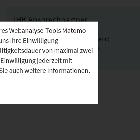
IHK Ansprechpartner
nseres Webanalyse-Tools Matomo
Sabine Ebensperger (Ansprechpartnerin)
uns Ihre Einwilligung
ebensperger@bayreuth.ihk.de
ültigkeitsdauer von maximal zwei
0921886105
Einwilligung jederzeit mit
 Sie auch weitere Informationen.