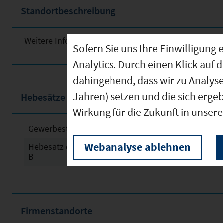
Standortbeschreibung
Weitere Informationen finden Sie obenstehend!
Sofern Sie uns Ihre Einwilligun
Analytics. Durch einen Klick auf 
dahingehend, dass wir zu Analys
Jahren) setzen und die sich erge
Hebesätze
Wirkung für die Zukunft in unser
Gewerbesteuerhebesatz
2024
Webanalyse ablehnen
Hebesatz der Grundsteuer
2024
B
Firmenstandorte