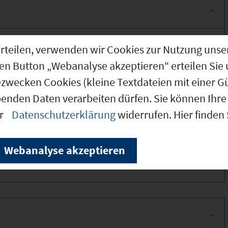
g erteilen, verwenden wir Cookies zur Nutzung u
den Button „Webanalyse akzeptieren“ erteilen Sie 
ezwecken Cookies (kleine Textdateien mit einer G
benden Daten verarbeiten dürfen. Sie können Ihre 
er
Datenschutzerklärung
widerrufen. Hier finden
330
Webanalyse akzeptieren
330