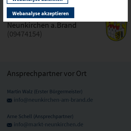
Webanalyse akzeptieren
Neunkirchen a.Brand
(09474154)
Ansprechpartner vor Ort
Martin Walz (Erster Bürgermeister)
info@neunkirchen-am-brand.de
Arne Schell (Ansprechpartner)
info@markt-neunkirchen.de