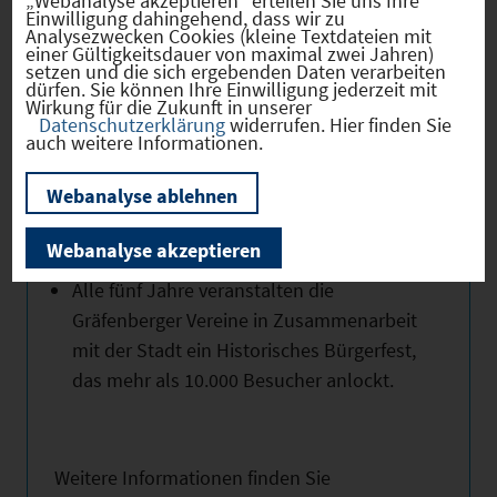
„Webanalyse akzeptieren“ erteilen Sie uns Ihre
Einwilligung dahingehend, dass wir zu
Privatbrauereien in den Gemeinden
Analysezwecken Cookies (kleine Textdateien mit
Gräfenberg und Weißenohe.
einer Gültigkeitsdauer von maximal zwei Jahren)
setzen und die sich ergebenden Daten verarbeiten
Am dritten Adventssonntag findet auf
dürfen. Sie können Ihre Einwilligung jederzeit mit
Wirkung für die Zukunft in unserer
dem Kirchplatz die Gräfenberger
Datenschutzerklärung
widerrufen. Hier finden Sie
Vorweihnacht statt, einer der ältesten
auch weitere Informationen.
Weihnachtsmärkte der Fränkischen
Webanalyse ablehnen
Schweiz, der traditionsgemäß alljährlich
mit dem Besuch des Nürnberger
Webanalyse akzeptieren
Christkinds am Abend beendet wird.
Alle fünf Jahre veranstalten die
Gräfenberger Vereine in Zusammenarbeit
mit der Stadt ein Historisches Bürgerfest,
das mehr als 10.000 Besucher anlockt.
Weitere Informationen finden Sie