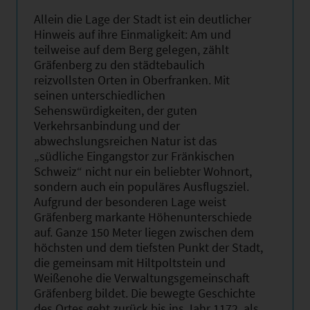
Allein die Lage der Stadt ist ein deutlicher
Hinweis auf ihre Einmaligkeit: Am und
teilweise auf dem Berg gelegen, zählt
Gräfenberg zu den städtebaulich
reizvollsten Orten in Oberfranken. Mit
seinen unterschiedlichen
Sehenswürdigkeiten, der guten
Verkehrsanbindung und der
abwechslungsreichen Natur ist das
„südliche Eingangstor zur Fränkischen
Schweiz“ nicht nur ein beliebter Wohnort,
sondern auch ein populäres Ausflugsziel.
Aufgrund der besonderen Lage weist
Gräfenberg markante Höhenunterschiede
auf. Ganze 150 Meter liegen zwischen dem
höchsten und dem tiefsten Punkt der Stadt,
die gemeinsam mit Hiltpoltstein und
Weißenohe die Verwaltungsgemeinschaft
Gräfenberg bildet. Die bewegte Geschichte
des Ortes geht zurück bis ins Jahr 1172, als