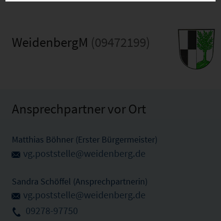
WeidenbergM
(09472199)
Ansprechpartner vor Ort
Matthias Böhner (Erster Bürgermeister)
vg.poststelle@weidenberg.de
Sandra Schöffel (Ansprechpartnerin)
vg.poststelle@weidenberg.de
09278-97750