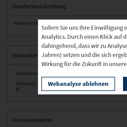
Standortbeschreibung
Weitere Informationen finden Sie obenstehend!
Sofern Sie uns Ihre Einwilligun
Analytics. Durch einen Klick auf 
dahingehend, dass wir zu Analys
Jahren) setzen und die sich erge
Hebesätze
Wirkung für die Zukunft in unser
Gewerbesteuerhebesatz
2024
Webanalyse ablehnen
Hebesatz der Grundsteuer
2024
B
Firmenstandorte