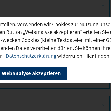
g erteilen, verwenden wir Cookies zur Nutzung u
den Button „Webanalyse akzeptieren“ erteilen Sie 
ezwecken Cookies (kleine Textdateien mit einer G
benden Daten verarbeiten dürfen. Sie können Ihre 
er
Datenschutzerklärung
widerrufen. Hier finden
380
Webanalyse akzeptieren
390