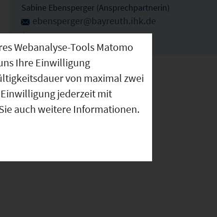
Sabine Ebensperger (Ansprechpartnerin)
ebensperger@bayreuth.ihk.de
0921886105
nseres Webanalyse-Tools Matomo
uns Ihre Einwilligung
ültigkeitsdauer von maximal zwei
Einwilligung jederzeit mit
 Sie auch weitere Informationen.