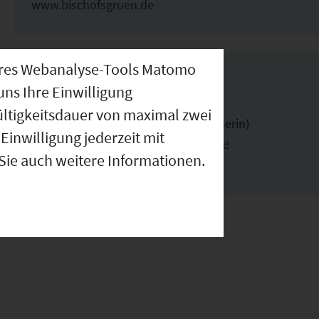
www.bischofsgruen.de
nseres Webanalyse-Tools Matomo
IHK Ansprechpartner
uns Ihre Einwilligung
ültigkeitsdauer von maximal zwei
Sabine Ebensperger (Ansprechpartnerin)
Einwilligung jederzeit mit
ebensperger@bayreuth.ihk.de
 Sie auch weitere Informationen.
0921886105