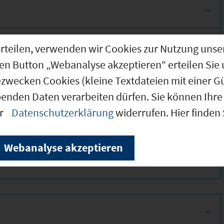
g erteilen, verwenden wir Cookies zur Nutzung u
den Button „Webanalyse akzeptieren“ erteilen Sie 
ezwecken Cookies (kleine Textdateien mit einer G
benden Daten verarbeiten dürfen. Sie können Ihre 
er
Datenschutzerklärung
widerrufen. Hier finden
390
Webanalyse akzeptieren
450