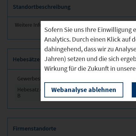
Standortbeschreibung
Weitere Informationen finden Sie obenstehend!
Sofern Sie uns Ihre Einwilligun
Analytics. Durch einen Klick auf 
dahingehend, dass wir zu Analys
Jahren) setzen und die sich erge
Hebesätze
Wirkung für die Zukunft in unser
Gewerbesteuerhebesatz
2024
Webanalyse ablehnen
Hebesatz der Grundsteuer
2024
B
Firmenstandorte