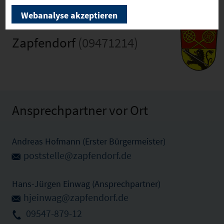
Webanalyse akzeptieren
Zapfendorf
(09471214)
Ansprechpartner vor Ort
Andreas Hofmann (Erster Bürgermeister)
poststelle@zapfendorf.de
Hans-Jürgen Einwag (Ansprechpartner)
hjeinwag@zapfendorf.de
09547-879-12