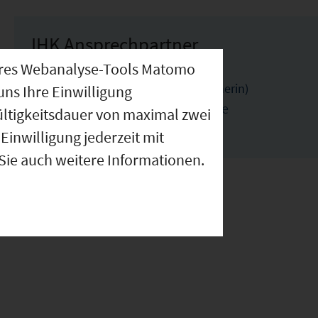
IHK Ansprechpartner
nseres Webanalyse-Tools Matomo
Sabine Ebensperger (Ansprechpartnerin)
uns Ihre Einwilligung
ebensperger@bayreuth.ihk.de
ültigkeitsdauer von maximal zwei
0921886105
Einwilligung jederzeit mit
 Sie auch weitere Informationen.