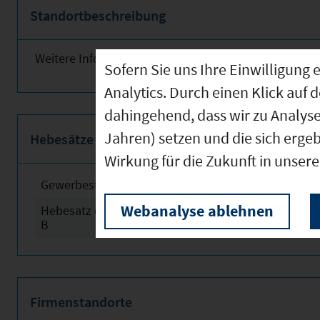
Standortbeschreibung
Weitere Informationen finden Sie obenstehend!
Sofern Sie uns Ihre Einwilligun
Analytics. Durch einen Klick auf 
dahingehend, dass wir zu Analys
Jahren) setzen und die sich erge
Hebesätze
Wirkung für die Zukunft in unser
Gewerbesteuerhebesatz
2024
Webanalyse ablehnen
Hebesatz der Grundsteuer
2024
B
Firmenstandorte