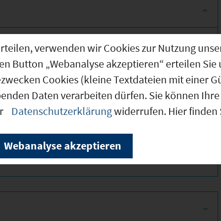
g erteilen, verwenden wir Cookies zur Nutzung u
den Button „Webanalyse akzeptieren“ erteilen Sie 
ezwecken Cookies (kleine Textdateien mit einer G
benden Daten verarbeiten dürfen. Sie können Ihre 
er
Datenschutzerklärung
widerrufen. Hier finden
330
Webanalyse akzeptieren
330