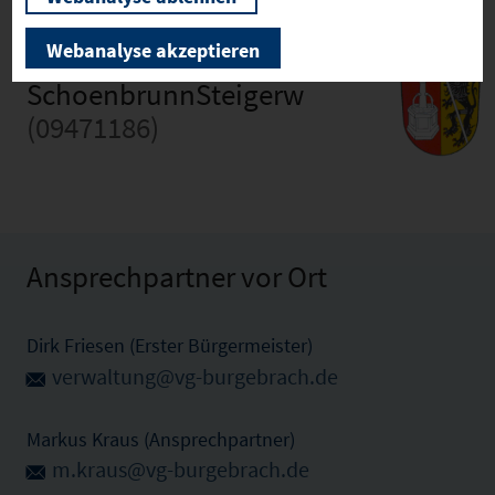
Webanalyse akzeptieren
SchoenbrunnSteigerw
(09471186)
Ansprechpartner vor Ort
Dirk Friesen (Erster Bürgermeister)
verwaltung@vg-burgebrach.de
Markus Kraus (Ansprechpartner)
m.kraus@vg-burgebrach.de