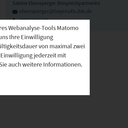
Sabine Ebensperger (Ansprechpartnerin)
ebensperger@bayreuth.ihk.de
0921886105
nseres Webanalyse-Tools Matomo
uns Ihre Einwilligung
ültigkeitsdauer von maximal zwei
Einwilligung jederzeit mit
 Sie auch weitere Informationen.