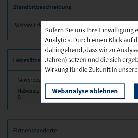
Standortbeschreibung
Weitere Informationen finden Sie obenstehend!
Sofern Sie uns Ihre Einwilligun
Analytics. Durch einen Klick auf 
dahingehend, dass wir zu Analys
Jahren) setzen und die sich erge
Hebesätze
Wirkung für die Zukunft in unser
Gewerbesteuerhebesatz
2024
Webanalyse ablehnen
Hebesatz der Grundsteuer
2024
B
Firmenstandorte