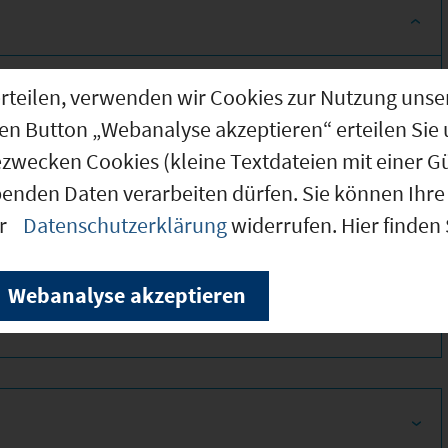
g erteilen, verwenden wir Cookies zur Nutzung u
den Button „Webanalyse akzeptieren“ erteilen Sie 
ezwecken Cookies (kleine Textdateien mit einer G
benden Daten verarbeiten dürfen. Sie können Ihre 
er
Datenschutzerklärung
widerrufen. Hier finden
380
Webanalyse akzeptieren
420