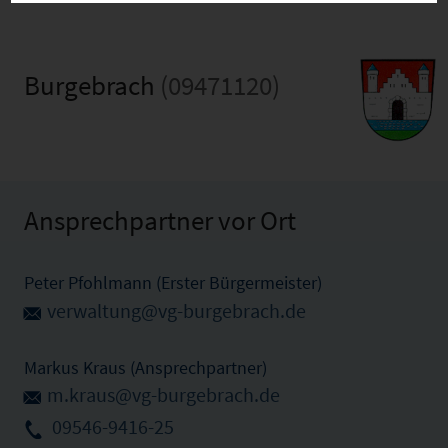
Burgebrach
(09471120)
Ansprechpartner vor Ort
Peter Pfohlmann (Erster Bürgermeister)
verwaltung@vg-burgebrach.de
Markus Kraus (Ansprechpartner)
m.kraus@vg-burgebrach.de
09546-9416-25