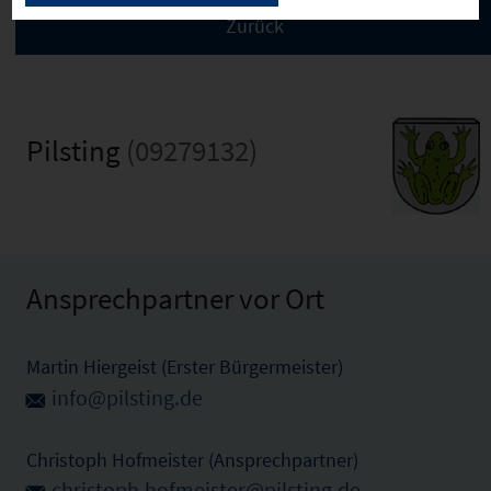
Pilsting
(09279132)
Ansprechpartner vor Ort
Martin Hiergeist (Erster Bürgermeister)
info@pilsting.de
Christoph Hofmeister (Ansprechpartner)
christoph.hofmeister@pilsting.de