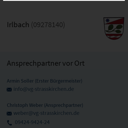
Irlbach
(09278140)
Ansprechpartner vor Ort
Armin Soller (Erster Bürgermeister)
info@vg-strasskirchen.de
Christoph Weber (Ansprechpartner)
weber@vg-strasskirchen.de
09424-9424-24