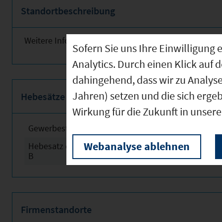
Standortbeschreibung
Weitere Informationen finden Sie obenstehend!
Sofern Sie uns Ihre Einwilligun
Analytics. Durch einen Klick auf 
dahingehend, dass wir zu Analys
Jahren) setzen und die sich erge
Hebesätze
Wirkung für die Zukunft in unser
Gewerbesteuerhebesatz
2024
Webanalyse ablehnen
Hebesatz der Grundsteuer
2024
B
Firmenstandorte