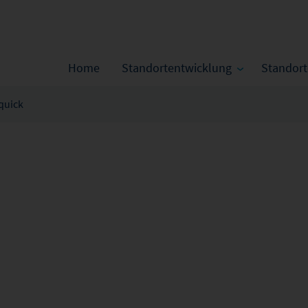
Home
Standortentwicklung
Standor
uick