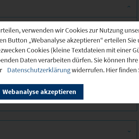
g erteilen, verwenden wir Cookies zur Nutzung u
den Button „Webanalyse akzeptieren“ erteilen Sie 
ezwecken Cookies (kleine Textdateien mit einer G
benden Daten verarbeiten dürfen. Sie können Ihre 
er
Datenschutzerklärung
widerrufen. Hier finden
330
Webanalyse akzeptieren
340