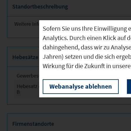
Standortbeschreibung
Weitere Informationen finden Sie obenstehend!
Sofern Sie uns Ihre Einwilligun
Analytics. Durch einen Klick auf 
dahingehend, dass wir zu Analys
Jahren) setzen und die sich erge
Hebesätze
Wirkung für die Zukunft in unser
Gewerbesteuerhebesatz
2024
Webanalyse ablehnen
Hebesatz der Grundsteuer
2024
B
Firmenstandorte