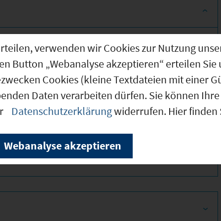
g erteilen, verwenden wir Cookies zur Nutzung u
den Button „Webanalyse akzeptieren“ erteilen Sie 
ezwecken Cookies (kleine Textdateien mit einer G
benden Daten verarbeiten dürfen. Sie können Ihre 
er
Datenschutzerklärung
widerrufen. Hier finden
340
Webanalyse akzeptieren
340