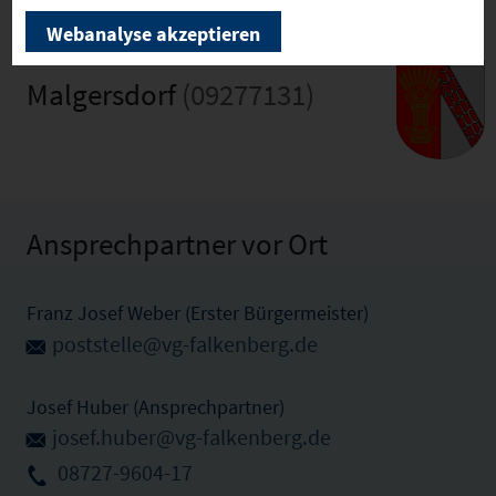
Webanalyse akzeptieren
Malgersdorf
(09277131)
Ansprechpartner vor Ort
Franz Josef Weber (Erster Bürgermeister)
poststelle@vg-falkenberg.de
Josef Huber (Ansprechpartner)
josef.huber@vg-falkenberg.de
08727-9604-17