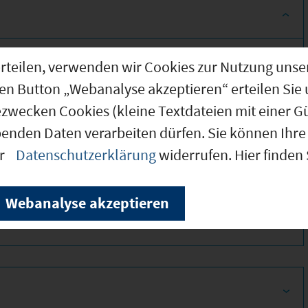
g erteilen, verwenden wir Cookies zur Nutzung u
den Button „Webanalyse akzeptieren“ erteilen Sie 
ezwecken Cookies (kleine Textdateien mit einer G
benden Daten verarbeiten dürfen. Sie können Ihre 
er
Datenschutzerklärung
widerrufen. Hier finden
340
Webanalyse akzeptieren
330