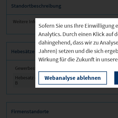
Standortbeschreibung
Weitere Informationen finden Sie obenstehend!
Sofern Sie uns Ihre Einwilligun
Analytics. Durch einen Klick auf 
dahingehend, dass wir zu Analys
Jahren) setzen und die sich erge
Hebesätze
Wirkung für die Zukunft in unser
Gewerbesteuerhebesatz
2024
Webanalyse ablehnen
Hebesatz der Grundsteuer
2024
B
Firmenstandorte