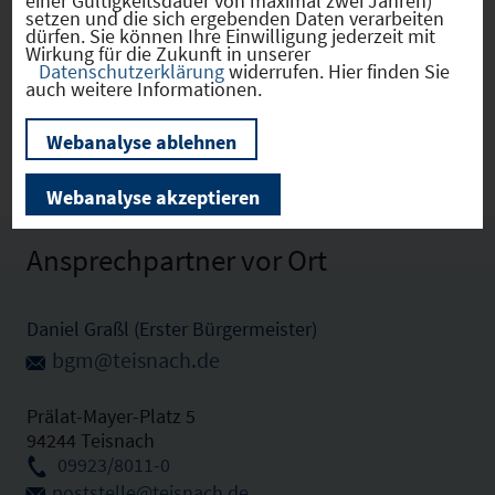
einer Gültigkeitsdauer von maximal zwei Jahren)
setzen und die sich ergebenden Daten verarbeiten
dürfen. Sie können Ihre Einwilligung jederzeit mit
Wirkung für die Zukunft in unserer
Teisnach
(09276143)
Datenschutzerklärung
widerrufen. Hier finden Sie
auch weitere Informationen.
Zu den Technologie- und Gründerzentren (1)
Webanalyse ablehnen
Webanalyse akzeptieren
Ansprechpartner vor Ort
Daniel Graßl (Erster Bürgermeister)
bgm@teisnach.de
Prälat-Mayer-Platz 5
94244 Teisnach
09923/8011-0
poststelle@teisnach.de