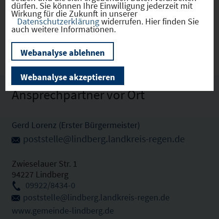
dürfen. Sie können Ihre Einwilligung jederzeit mit
Wirkung für die Zukunft in unserer
Datenschutzerklärung
widerrufen. Hier finden Sie
Lindberg
(09276130)
auch weitere Informationen.
Webanalyse ablehnen
Webanalyse akzeptieren
Ansprechpartner vor Ort
Gerd Lorenz (Erster Bürgermeister)
poststelle@lindberg.landkreis-regen.de
Zwieselauer Str. 1
94227 Lindberg
09922/8434-0
poststelle@lindberg.landkreis-regen.de
www.gemeinde-lindberg.de