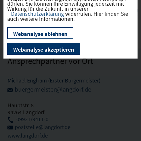
dürfen. Sie können Ihre Einwilligung jederzeit mit
Wirkung für die Zukunft in unserer
Datenschutzerklärung
widerrufen. Hier finden Sie
Langdorf
(09276129)
auch weitere Informationen.
Webanalyse ablehnen
Webanalyse akzeptieren
Ansprechpartner vor Ort
Michael Englram (Erster Bürgermeister)
buergermeister@langdorf.de
Hauptstr. 8
94264 Langdorf
09921/9411-0
poststelle@langdorf.de
www.langdorf.de