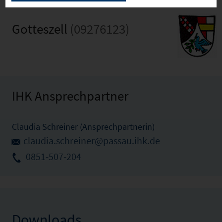
Gotteszell
(09276123)
IHK Ansprechpartner
Claudia Schreiner (Ansprechpartnerin)
claudia.schreiner@passau.ihk.de
0851-507-204
Downloads