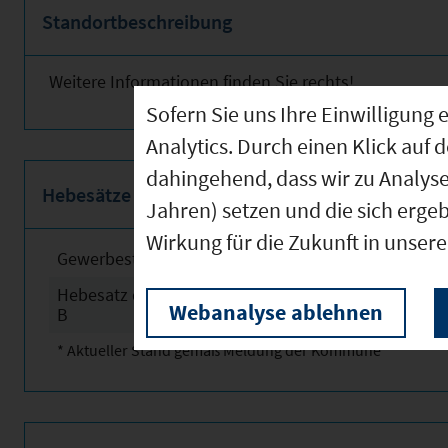
Standortbeschreibung
Weitere Informationen finden Sie rechts!
Sofern Sie uns Ihre Einwilligun
Analytics. Durch einen Klick auf 
dahingehend, dass wir zu Analys
Hebesätze
Jahren) setzen und die sich erge
Wirkung für die Zukunft in unser
Gewerbesteuerhebesatz
2025
Hebesatz der Grundsteuer
2025
Webanalyse ablehnen
B
* Aktueller Stand gemäß Meldung der Kommune