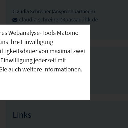
Claudia Schreiner (Ansprechpartnerin)
claudia.schreiner@passau.ihk.de
0851-507-204
nseres Webanalyse-Tools Matomo
uns Ihre Einwilligung
ültigkeitsdauer von maximal zwei
Einwilligung jederzeit mit
Downloads
 Sie auch weitere Informationen.
Imagebroschüre Arberland
Links