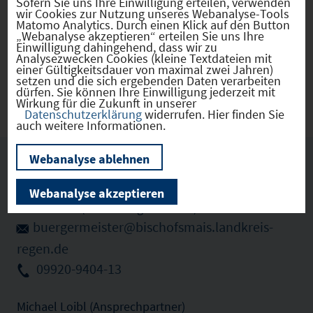
Sofern Sie uns Ihre Einwilligung erteilen, verwenden
wir Cookies zur Nutzung unseres Webanalyse-Tools
Matomo Analytics. Durch einen Klick auf den Button
„Webanalyse akzeptieren“ erteilen Sie uns Ihre
Bischofsmais
(09276116)
Einwilligung dahingehend, dass wir zu
Analysezwecken Cookies (kleine Textdateien mit
einer Gültigkeitsdauer von maximal zwei Jahren)
setzen und die sich ergebenden Daten verarbeiten
Zu den Gewerbeflächen (1)
dürfen. Sie können Ihre Einwilligung jederzeit mit
Wirkung für die Zukunft in unserer
Datenschutzerklärung
widerrufen. Hier finden Sie
auch weitere Informationen.
Webanalyse ablehnen
Ansprechpartner vor Ort
Webanalyse akzeptieren
Stefan Kern (Erster Bürgermeister)
buergermeister@bischofsmais.landkreis-
regen.de
09920-9404-13
Michael Loibl (Ansprechpartner)