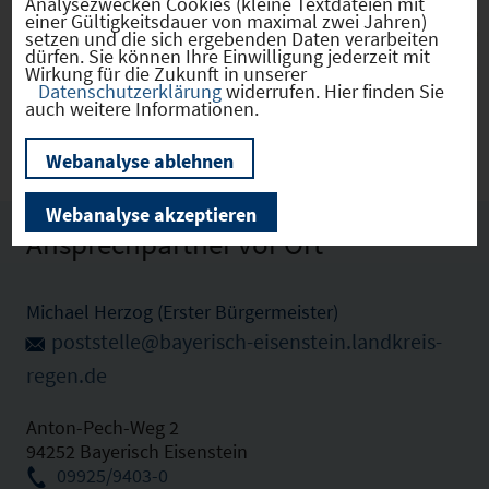
Analysezwecken Cookies (kleine Textdateien mit
einer Gültigkeitsdauer von maximal zwei Jahren)
setzen und die sich ergebenden Daten verarbeiten
dürfen. Sie können Ihre Einwilligung jederzeit mit
BayerischEisenstein
Wirkung für die Zukunft in unserer
(09276115)
Datenschutzerklärung
widerrufen. Hier finden Sie
auch weitere Informationen.
Webanalyse ablehnen
Webanalyse akzeptieren
Ansprechpartner vor Ort
Michael Herzog (Erster Bürgermeister)
poststelle@bayerisch-eisenstein.landkreis-
regen.de
Anton-Pech-Weg 2
94252 Bayerisch Eisenstein
09925/9403-0