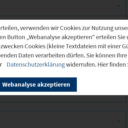
g erteilen, verwenden wir Cookies zur Nutzung u
den Button „Webanalyse akzeptieren“ erteilen Sie 
ezwecken Cookies (kleine Textdateien mit einer G
benden Daten verarbeiten dürfen. Sie können Ihre 
er
Datenschutzerklärung
widerrufen. Hier finden
380
Webanalyse akzeptieren
350