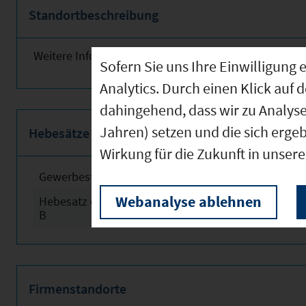
Standortbeschreibung
Weitere Informationen finden Sie obenstehend!
Sofern Sie uns Ihre Einwilligun
Analytics. Durch einen Klick auf 
dahingehend, dass wir zu Analys
Jahren) setzen und die sich erge
Hebesätze
Wirkung für die Zukunft in unser
Gewerbesteuerhebesatz
2024
Webanalyse ablehnen
Hebesatz der Grundsteuer
2024
B
Firmenstandorte