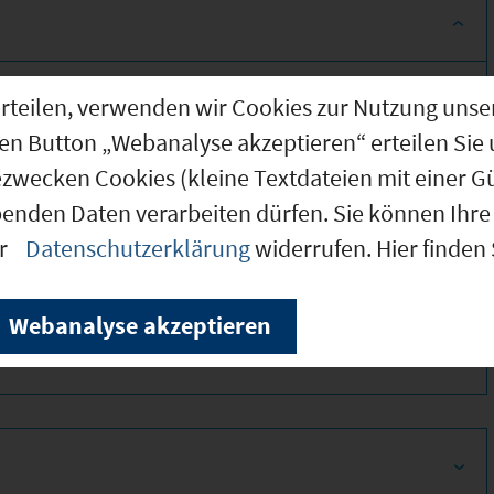
g erteilen, verwenden wir Cookies zur Nutzung u
den Button „Webanalyse akzeptieren“ erteilen Sie 
ezwecken Cookies (kleine Textdateien mit einer G
benden Daten verarbeiten dürfen. Sie können Ihre 
er
Datenschutzerklärung
widerrufen. Hier finden
380
Webanalyse akzeptieren
260