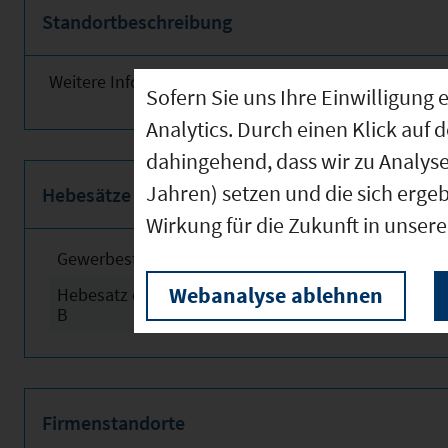
Standortbeschreibung
Weitere Informationen finden Sie obenstehend!
Sofern Sie uns Ihre Einwilligun
Analytics. Durch einen Klick auf 
dahingehend, dass wir zu Analys
Jahren) setzen und die sich erge
Hebesätze
Wirkung für die Zukunft in unser
Gewerbesteuerhebesatz
2024
Webanalyse ablehnen
Hebesatz der Grundsteuer
2024
B
Firmenstandorte