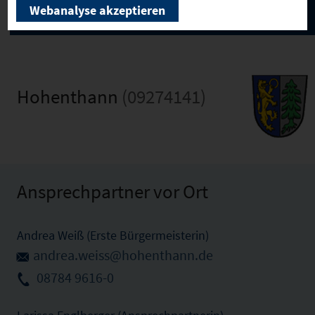
Webanalyse akzeptieren
Hohenthann
(09274141)
Ansprechpartner vor Ort
Andrea Weiß (Erste Bürgermeisterin)
andrea.weiss@hohenthann.de
08784 9616-0