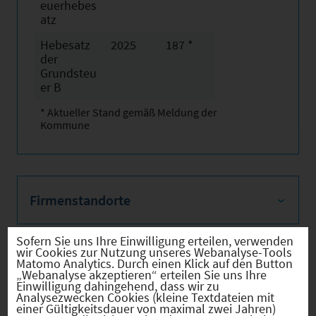
euerhebes
atz
Hebesatz
2025
187 *
der
Grundsteu
er B
* Aktueller Stand gemäß Meldung der
Kommune
Firmenstandorte
Sofern Sie uns Ihre Einwilligung erteilen, verwenden
wir Cookies zur Nutzung unseres Webanalyse-Tools
Matomo Analytics. Durch einen Klick auf den Button
Bevölkerung
„Webanalyse akzeptieren“ erteilen Sie uns Ihre
Einwilligung dahingehend, dass wir zu
Analysezwecken Cookies (kleine Textdateien mit
einer Gültigkeitsdauer von maximal zwei Jahren)