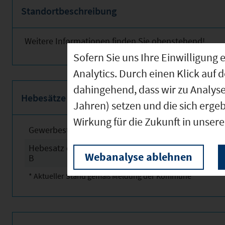
Standortbeschreibung
Weitere Informationen finden Sie obenstehend!
Sofern Sie uns Ihre Einwilligun
Analytics. Durch einen Klick auf 
dahingehend, dass wir zu Analys
Hebesätze
Jahren) setzen und die sich erge
Wirkung für die Zukunft in unser
Gewerbesteuerhebesatz
2025
Hebesatz der Grundsteuer
2025
Webanalyse ablehnen
B
* Aktueller Stand gemäß Meldung der Kommune