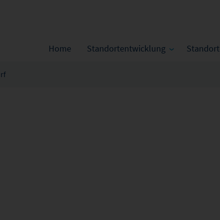
Home
Standortentwicklung
Standor
rf