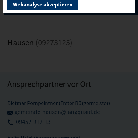
Webanalyse akzeptieren
Hausen
(09273125)
Ansprechpartner vor Ort
Dietmar Pernpeintner (Erster Bürgermeister)
gemeinde-hausen@langquaid.de
09452-912-13