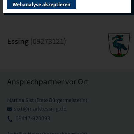
Webanalyse akzeptieren
Essing
(09273121)
Ansprechpartner vor Ort
Martina Sixt (Erste Bürgermeisterin)
sixt@marktessing.de
09447-920093