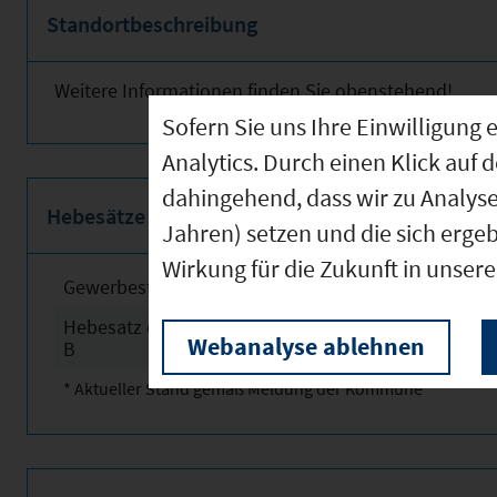
Standortbeschreibung
Weitere Informationen finden Sie obenstehend!
Sofern Sie uns Ihre Einwilligun
Analytics. Durch einen Klick auf 
dahingehend, dass wir zu Analys
Hebesätze
Jahren) setzen und die sich erge
Wirkung für die Zukunft in unser
Gewerbesteuerhebesatz
2025
Hebesatz der Grundsteuer
2025
Webanalyse ablehnen
B
* Aktueller Stand gemäß Meldung der Kommune