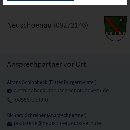
Neuschoenau
(09272146)
Ansprechpartner vor Ort
Alfons Schinabeck (Erster Bürgermeister)
a.schinabeck@neuschoenau.bayern.de
08558/9603-0
Richard Schreiner (Ansprechpartner)
poststelle@neuschoenau.bayern.de