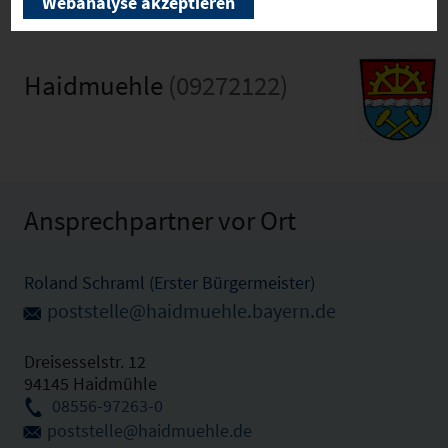
Webanalyse akzeptieren
Haidmuehle
(09272122)
Ansprechpartner vor Ort
Roland Schraml (Erster Bürgermeister)
poststelle@haidmuehle.bayern.de
Dreisesselstr. 12
94145 Haidmühle
08556-97263-0
poststelle@haidmuehle.de