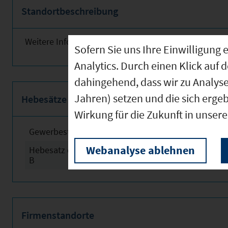
Standortbeschreibung
Weitere Informationen finden Sie obenstehend!
Sofern Sie uns Ihre Einwilligun
Analytics. Durch einen Klick auf 
dahingehend, dass wir zu Analys
Jahren) setzen und die sich erge
Hebesätze
Wirkung für die Zukunft in unser
Gewerbesteuerhebesatz
2024
Webanalyse ablehnen
Hebesatz der Grundsteuer
2024
B
Firmenstandorte