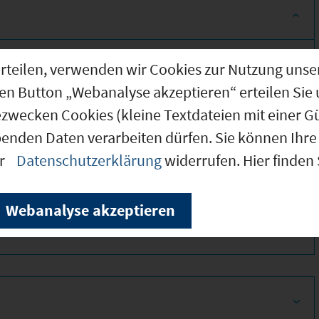
g erteilen, verwenden wir Cookies zur Nutzung u
den Button „Webanalyse akzeptieren“ erteilen Sie 
ezwecken Cookies (kleine Textdateien mit einer G
benden Daten verarbeiten dürfen. Sie können Ihre 
er
Datenschutzerklärung
widerrufen. Hier finden
330
Webanalyse akzeptieren
330