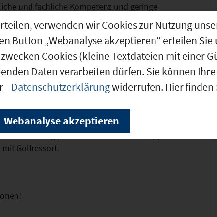
iche und fachliche Kompetenz und geringe
 Verwaltung wird Sie bei der Ansiedlung Ihres
g erteilen, verwenden wir Cookies zur Nutzung u
ass Sie Ihr Investitionsvorhaben zügig
den Button „Webanalyse akzeptieren“ erteilen Sie 
ezwecken Cookies (kleine Textdateien mit einer G
denden Schulen z.T. auch mit
benden Daten verarbeiten dürfen. Sie können Ihre 
 Gymnasium Niederalteich, eine
er
Datenschutzerklärung
widerrufen. Hier finden
Passau und Regensburg. Eine Vielzahl
gebung und ein komplettes Sportangebot
Webanalyse akzeptieren
chsvollere Freizeitangebote wie Golf und
ten. Erholung pur bietet das in einer knappen
mit Golfressort.
ionen!