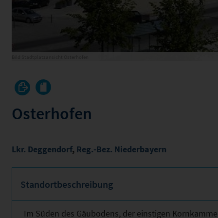
Bild Stadtplatzansicht Osterhofen
Osterhofen
Lkr. Deggendorf
,
Reg.-Bez. Niederbayern
Standortbeschreibung
Im Süden des Gäubodens, der einstigen Kornkammer B