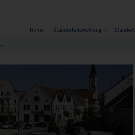
Home
Standortentwicklung
Standor
en