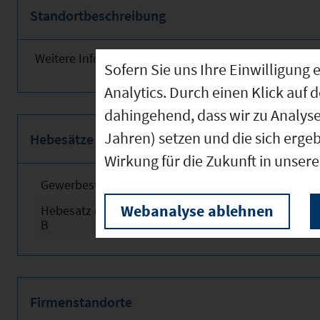
Standortbeschreibung
Weitere Informationen finden Sie obenstehend!
Sofern Sie uns Ihre Einwilligun
Analytics. Durch einen Klick auf 
dahingehend, dass wir zu Analys
Jahren) setzen und die sich erge
Hebesätze
Wirkung für die Zukunft in unser
Gewerbesteuerhebesatz
2024
Webanalyse ablehnen
Hebesatz der Grundsteuer
2024
B
Firmenstandorte