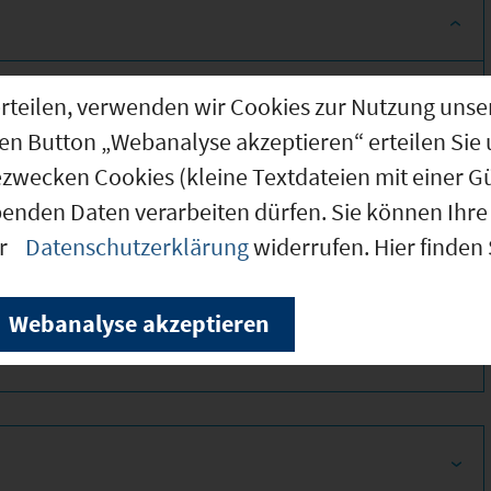
g erteilen, verwenden wir Cookies zur Nutzung u
den Button „Webanalyse akzeptieren“ erteilen Sie 
ezwecken Cookies (kleine Textdateien mit einer G
benden Daten verarbeiten dürfen. Sie können Ihre 
er
Datenschutzerklärung
widerrufen. Hier finden
380
Webanalyse akzeptieren
390