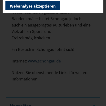
Volkshochschule.
Webanalyse akzeptieren
Neben den vielen geschichtlichen
Baudenkmäler bietet Schongau jedoch
auch ein ausgeprägtes Kulturleben und eine
Vielzahl an Sport- und
Freizeitmöglichkeiten.
Ein Besuch in Schongau lohnt sich!
Internet:
www.schongau.de
Nutzen Sie obenstehende Links für weitere
Informationen!
Hebesätze