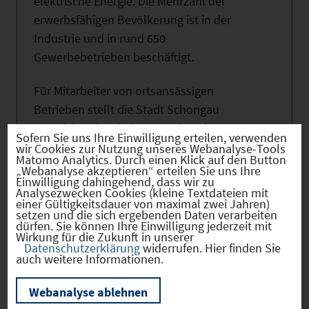
elektrische Energie. Die Mehrzahl der
erwerbsfähigen Bevölkerung ist in der
Industrie und in rund 650
Gewerbebetrieben beschäftigt.
Für Mitarbeiter von ortsansässigen
Betrieben stellt die Stadt Schongau
ausreichend Wohnbaugrundstücke zu
Sofern Sie uns Ihre Einwilligung erteilen, verwenden
günstigen qm-Preisen zur Verfügung.
wir Cookies zur Nutzung unseres Webanalyse-Tools
Matomo Analytics. Durch einen Klick auf den Button
„Webanalyse akzeptieren“ erteilen Sie uns Ihre
Schongau besitzt eine Grundschule, eine
Einwilligung dahingehend, dass wir zu
Analysezwecken Cookies (kleine Textdateien mit
Hauptschule, eine Realschule, ein
einer Gültigkeitsdauer von maximal zwei Jahren)
setzen und die sich ergebenden Daten verarbeiten
Gymnasium und ein
dürfen. Sie können Ihre Einwilligung jederzeit mit
Berufsbildungszentrum,
Wirkung für die Zukunft in unserer
Datenschutzerklärung
widerrufen. Hier finden Sie
Krankenpflegeschule, Fachschule für
auch weitere Informationen.
Altenpflege sowie eine Musikschule. Für die
Erwachsenenbildung sorgt die
Webanalyse ablehnen