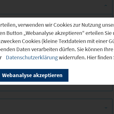
g erteilen, verwenden wir Cookies zur Nutzung u
den Button „Webanalyse akzeptieren“ erteilen Sie 
ezwecken Cookies (kleine Textdateien mit einer G
benden Daten verarbeiten dürfen. Sie können Ihre 
er
Datenschutzerklärung
widerrufen. Hier finden
380
Webanalyse akzeptieren
350