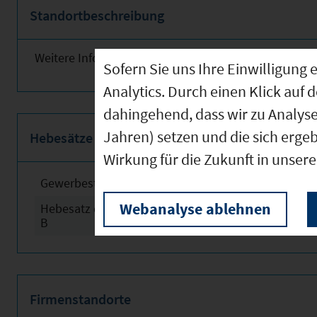
Standortbeschreibung
Weitere Informationen finden Sie obenstehend!
Sofern Sie uns Ihre Einwilligun
Analytics. Durch einen Klick auf 
dahingehend, dass wir zu Analys
Jahren) setzen und die sich erge
Hebesätze
Wirkung für die Zukunft in unser
Gewerbesteuerhebesatz
2024
Webanalyse ablehnen
Hebesatz der Grundsteuer
2024
B
Firmenstandorte