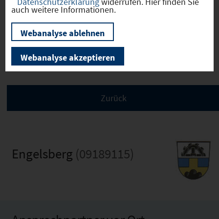
Verkehrsinfrastruktur
Datenschutzerklärung
widerrufen. Hier finden Sie
auch weitere Informationen.
Webanalyse ablehnen
Kommunale Infrastruktur
Webanalyse akzeptieren
Engelsberg
(09189115)