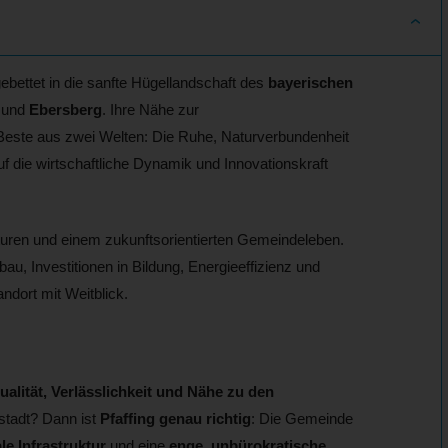
ebettet in die sanfte Hügellandschaft des
bayerischen
und
Ebersberg
. Ihre Nähe zur
 Beste aus zwei Welten: Die Ruhe, Naturverbundenheit
uf die wirtschaftliche Dynamik und Innovationskraft
turen und einem zukunftsorientierten Gemeindeleben.
u, Investitionen in Bildung, Energieeffizienz und
dort mit Weitblick.
alität, Verlässlichkeit und Nähe zu den
stadt? Dann ist
Pfaffing genau richtig
: Die Gemeinde
ale Infrastruktur
und eine
enge, unbürokratische