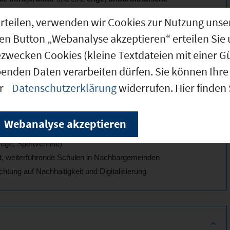
g erteilen, verwenden wir Cookies zur Nutzung u
den Button „Webanalyse akzeptieren“ erteilen Sie 
itieren Betriebe von einer
guten Erreichbarkeit
und
ezwecken Cookies (kleine Textdateien mit einer G
 Ebersberg
– und gleichzeitig von
n Dorfgemeinschaft.
benden Daten verarbeiten dürfen. Sie können Ihre 
er
Datenschutzerklärung
widerrufen. Hier finden
, nur 15 Minuten zur A94 oder A8
Webanalyse akzeptieren
ersberg, Erding und Mühldorf
ege, Sportvereine)
t
, weiterführende Schulen in Nachbargemeinden
chtung auf Nachhaltigkeit und Digitalisierung