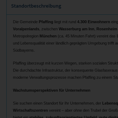
Standortbeschreibung
Die Gemeinde
Pfaffing
liegt mit rund
4.300 Einwohnern
eing
Voralpenlands
, zwischen
Wasserburg am Inn
,
Rosenheim
Metropolregion
München
(ca. 45 Minuten Fahrt) vereint das
und Lebensqualität einer ländlich geprägten Umgebung trifft a
Südbayerns.
Pfaffing überzeugt mit kurzen Wegen, starken sozialen Struk
Die durchdachte Infrastruktur, der konsequente Glasfaserausba
moderne Verwaltungsprozesse machen Pfaffing zu einem Stan
Wachstumsperspektiven für Unternehmen
Sie suchen einen Standort für Ihr Unternehmen, der
Lebensqu
Wirtschaftszentren
vereint – aber ohne den Trubel der Groß
bietet ein
stabiles, zukunftsorientiertes Umfeld
,
gute digit