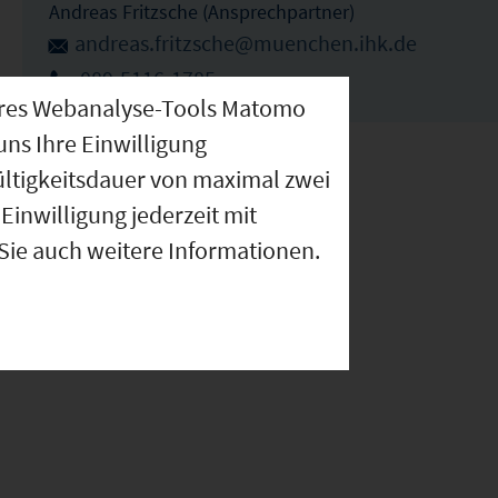
Andreas Fritzsche (Ansprechpartner)
andreas.fritzsche@muenchen.ihk.de
089-5116-1785
nseres Webanalyse-Tools Matomo
uns Ihre Einwilligung
ültigkeitsdauer von maximal zwei
Einwilligung jederzeit mit
 Sie auch weitere Informationen.