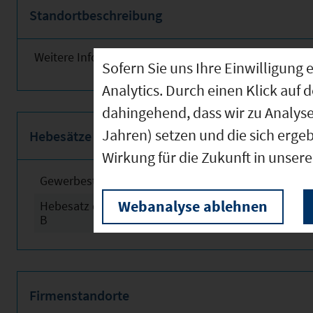
Standortbeschreibung
Weitere Informationen finden Sie nebenstehend!
Sofern Sie uns Ihre Einwilligun
Analytics. Durch einen Klick auf 
dahingehend, dass wir zu Analys
Jahren) setzen und die sich erge
Hebesätze
Wirkung für die Zukunft in unser
Gewerbesteuerhebesatz
2024
Webanalyse ablehnen
Hebesatz der Grundsteuer
2024
B
Firmenstandorte