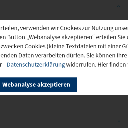
g erteilen, verwenden wir Cookies zur Nutzung u
den Button „Webanalyse akzeptieren“ erteilen Sie 
ezwecken Cookies (kleine Textdateien mit einer G
benden Daten verarbeiten dürfen. Sie können Ihre 
er
Datenschutzerklärung
widerrufen. Hier finden
350
Webanalyse akzeptieren
320