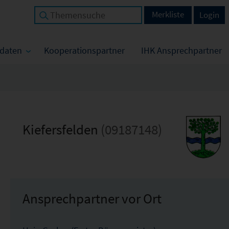
Merkliste
Login
tdaten
Kooperationspartner
IHK Ansprechpartner
Kiefersfelden
(09187148)
Ansprechpartner vor Ort