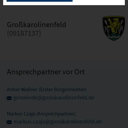
Großkarolinenfeld
(09187137)
Ansprechpartner vor Ort
Anton Wallner (Erster Bürgermeister)
gemeinde@grosskarolinenfeld.de
Markus Czaja (Ansprechpartner)
markus.czaja@grosskarolinenfeld.de