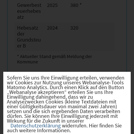
Gewerbest
2025
380 *
euerhebes
atz
Hebesatz
2024
320
der
Grundsteu
er B
* Aktueller Stand gemäß Meldung der
Kommune
Sofern Sie uns Ihre Einwilligung erteilen, verwenden
wir Cookies zur Nutzung unseres Webanalyse-Tools
Matomo Analytics. Durch einen Klick auf den Button
„Webanalyse akzeptieren“ erteilen Sie uns Ihre
Firmenstandorte
Einwilligung dahingehend, dass wir zu
Analysezwecken Cookies (kleine Textdateien mit
einer Gültigkeitsdauer von maximal zwei Jahren)
setzen und die sich ergebenden Daten verarbeiten
dürfen. Sie können Ihre Einwilligung jederzeit mit
Wirkung für die Zukunft in unserer
Bevölkerung
Datenschutzerklärung
widerrufen. Hier finden Sie
auch weitere Informationen.